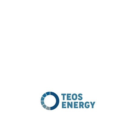
ugte Arbeitgeber
Name
*
, konzentrieren
ektivsten und
Vorname
Email
*
ozesse und
.
Laden Sie Ihren Lebenslauf 
eitern vom Tag ihres
e Karrierereise ermöglichen.
Drag and drop f
 Sie uns gleich Ihren
Ma
Ihre Nachricht